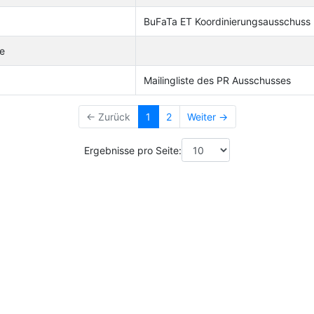
BuFaTa ET Koordinierungsausschuss
e
Mailingliste des PR Ausschusses
← Zurück
1
2
Weiter →
Ergebnisse pro Seite: