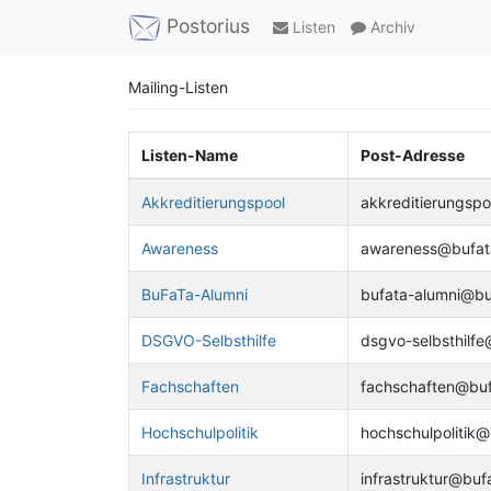
Postorius
Listen
Archiv
Mailing-Listen
Listen-Name
Post-Adresse
Akkreditierungspool
akkreditierungsp
Awareness
awareness@bufat
BuFaTa-Alumni
bufata-alumni@bu
DSGVO-Selbsthilfe
dsgvo-selbsthilfe
Fachschaften
fachschaften@buf
Hochschulpolitik
hochschulpolitik@
Infrastruktur
infrastruktur@buf